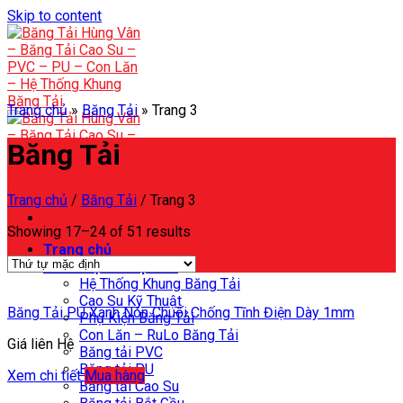
Skip to content
Trang chủ
»
Băng Tải
»
Trang 3
Băng Tải
Trang chủ
/
Băng Tải
/
Trang 3
Showing 17–24 of 51 results
Trang chủ
Danh mục sản phẩm
Hệ Thống Khung Băng Tải
Cao Su Kỹ Thuật
Băng Tải PU Xanh Nõn Chuối Chống Tĩnh Điện Dày 1mm
Phụ Kiện Băng Tải
Con Lăn – RuLo Băng Tải
Giá liên Hệ
Băng tải PVC
Băng tải PU
Xem chi tiết
Mua hàng
Băng tải Cao Su