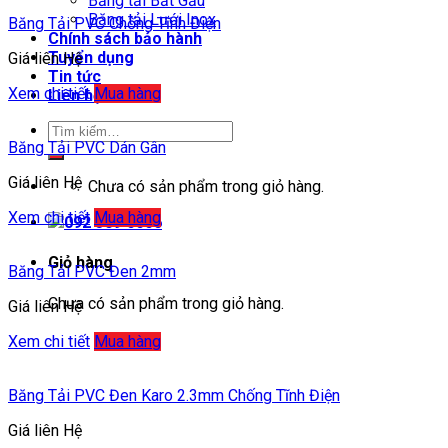
Băng tải Bắt Gầu
Băng tải Lưới Inox
Băng Tải PVC Chống Tĩnh Điện
Chính sách bảo hành
Tuyển dụng
Giá liên Hệ
Tin tức
Xem chi tiết
Mua hàng
Liên hệ
Băng Tải PVC Dán Gân
Giá liên Hệ
Chưa có sản phẩm trong giỏ hàng.
Xem chi tiết
Mua hàng
092 309 6666
Giỏ hàng
Băng Tải PVC Đen 2mm
Chưa có sản phẩm trong giỏ hàng.
Giá liên Hệ
Xem chi tiết
Mua hàng
Băng Tải PVC Đen Karo 2.3mm Chống Tĩnh Điện
Giá liên Hệ