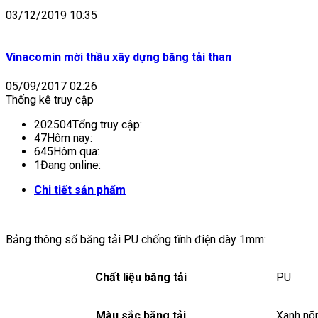
03/12/2019 10:35
Vinacomin mời thầu xây dựng băng tải than
05/09/2017 02:26
Thống kê truy cập
202504
Tổng truy cập:
47
Hôm nay:
645
Hôm qua:
1
Đang online:
Chi tiết sản phẩm
Bảng thông số băng tải PU chống tĩnh điện dày 1mm:
Chất liệu băng tải
PU
Màu sắc băng tải
Xanh nõ