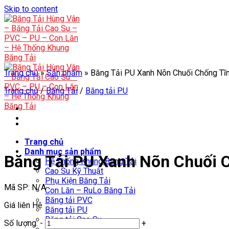
Skip to content
Trang chủ
»
Sản phẩm
»
Băng Tải PU Xanh Nõn Chuối Chống Tĩ
Trang chủ
/
Băng Tải
/
Băng tải PU
Trang chủ
Danh mục sản phẩm
Băng Tải PU Xanh Nõn Chuối 
Hệ Thống Khung Băng Tải
Cao Su Kỹ Thuật
Phụ Kiện Băng Tải
Mã SP:
N/A
Con Lăn – RuLo Băng Tải
Băng tải PVC
Giá liên Hệ
Băng tải PU
Băng tải Cao Su
Số lượng:
-
+