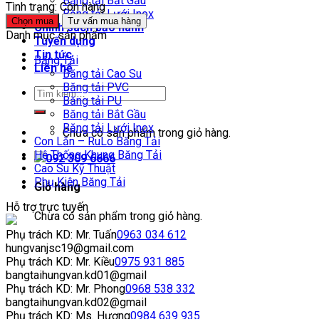
Băng tải Bắt Gầu
Tình trạng:
Còn hàng
Băng tải Lưới Inox
Chọn mua
Tư vấn mua hàng
Chính sách bảo hành
Danh mục sản phẩm
Tuyển dụng
Tin tức
Băng Tải
Liên hệ
Băng tải Cao Su
Băng tải PVC
Băng tải PU
Băng tải Bắt Gầu
Băng tải Lưới Inox
Chưa có sản phẩm trong giỏ hàng.
Con Lăn – RuLo Băng Tải
Hệ Thống Khung Băng Tải
092 309 6666
Cao Su Kỹ Thuật
Phụ Kiện Băng Tải
Giỏ hàng
Hỗ trợ trực tuyến
Chưa có sản phẩm trong giỏ hàng.
Phụ trách KD: Mr. Tuấn
0963 034 612
hungvanjsc19@gmail.com
Phụ trách KD: Mr. Kiều
0975 931 885
bangtaihungvan.kd01@gmail
Phụ trách KD: Mr. Phong
0968 538 332
bangtaihungvan.kd02@gmail
Phụ trách KD: Ms. Hương
0984 639 935