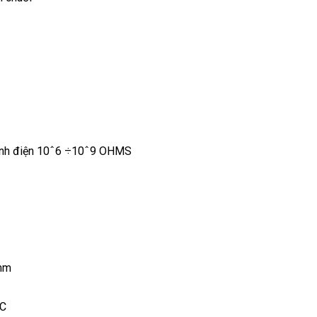
ĩnh điện 10ˆ6 ÷10ˆ9 OHMS
mm
°C