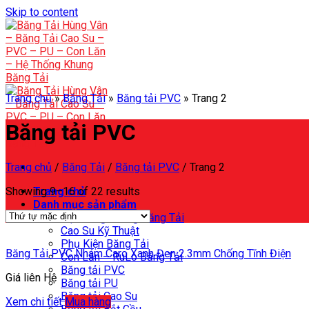
Skip to content
Trang chủ
»
Băng Tải
»
Băng tải PVC
»
Trang 2
Băng tải PVC
Trang chủ
/
Băng Tải
/
Băng tải PVC
/
Trang 2
Showing 9–16 of 22 results
Trang chủ
Danh mục sản phẩm
Hệ Thống Khung Băng Tải
Cao Su Kỹ Thuật
Phụ Kiện Băng Tải
Băng Tải PVC Nhám Caro Xanh Đen 2.3mm Chống Tĩnh Điện
Con Lăn – RuLo Băng Tải
Băng tải PVC
Giá liên Hệ
Băng tải PU
Băng tải Cao Su
Xem chi tiết
Mua hàng