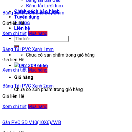
Băng tải Bắt Gầu
Băng tải Lưới Inox
Chính sách bảo hành
Băng Tải PVC Trắng Dày 2mm
Tuyển dụng
Tin tức
Giá liên Hệ
Liên hệ
Xem chi tiết
Mua hàng
Băng Tải PVC Xanh 1mm
Chưa có sản phẩm trong giỏ hàng.
Giá liên Hệ
092 309 6666
Xem chi tiết
Mua hàng
Giỏ hàng
Băng Tải PVC Xanh 2mm
Chưa có sản phẩm trong giỏ hàng.
Giá liên Hệ
Xem chi tiết
Mua hàng
Gân PVC SD V10(10X6)/V/B