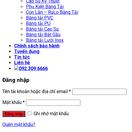
Cao Su Kỹ Thuật
Phụ Kiện Băng Tải
Con Lăn – RuLo Băng Tải
Băng tải PVC
Băng tải PU
Băng tải Cao Su
Băng tải Bắt Gầu
Băng tải Lưới Inox
Chính sách bảo hành
Tuyển dụng
Tin tức
Liên hệ
092 309 6666
Đăng nhập
Tên tài khoản hoặc địa chỉ email
*
Mật khẩu
*
Ghi nhớ mật khẩu
Đăng nhập
Quên mật khẩu?