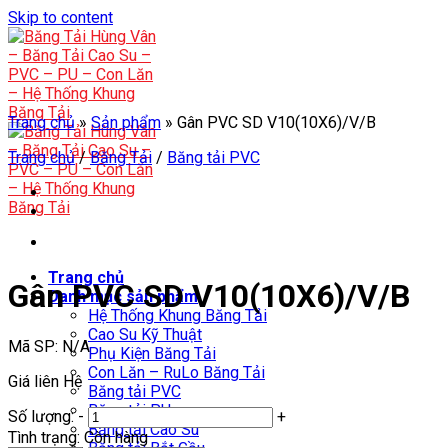
Skip to content
Trang chủ
»
Sản phẩm
»
Gân PVC SD V10(10X6)/V/B
Trang chủ
/
Băng Tải
/
Băng tải PVC
Trang chủ
Gân PVC SD V10(10X6)/V/B
Danh mục sản phẩm
Hệ Thống Khung Băng Tải
Cao Su Kỹ Thuật
Mã SP:
N/A
Phụ Kiện Băng Tải
Con Lăn – RuLo Băng Tải
Giá liên Hệ
Băng tải PVC
Băng tải PU
Số lượng:
-
+
Băng tải Cao Su
Tình trạng:
Còn hàng