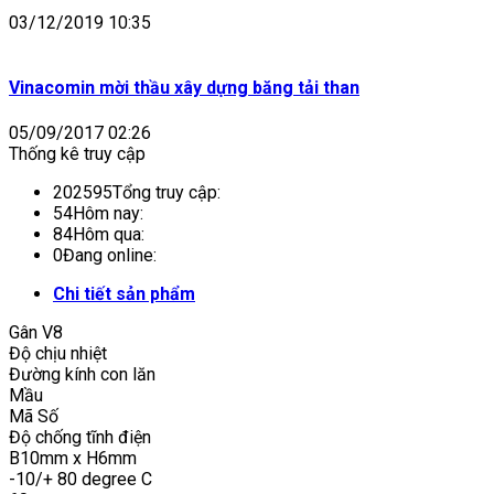
03/12/2019 10:35
Vinacomin mời thầu xây dựng băng tải than
05/09/2017 02:26
Thống kê truy cập
202595
Tổng truy cập:
54
Hôm nay:
84
Hôm qua:
0
Đang online:
Chi tiết sản phẩm
Gân V8
Độ chịu nhiệt
Đường kính con lăn
Mầu
Mã Số
Độ chống tĩnh điện
B10mm x H6mm
-10/+ 80 degree C