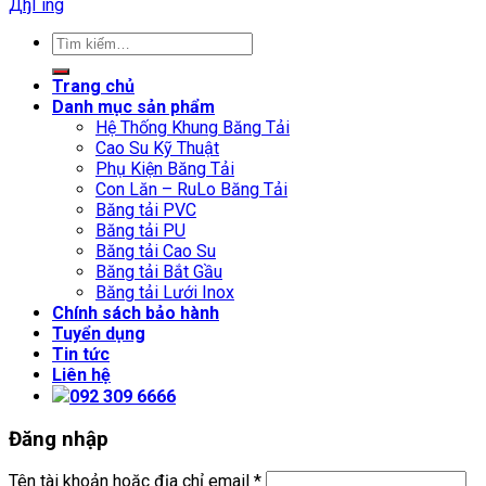
ДђГіng
Trang chủ
Danh mục sản phẩm
Hệ Thống Khung Băng Tải
Cao Su Kỹ Thuật
Phụ Kiện Băng Tải
Con Lăn – RuLo Băng Tải
Băng tải PVC
Băng tải PU
Băng tải Cao Su
Băng tải Bắt Gầu
Băng tải Lưới Inox
Chính sách bảo hành
Tuyển dụng
Tin tức
Liên hệ
092 309 6666
Đăng nhập
Tên tài khoản hoặc địa chỉ email
*