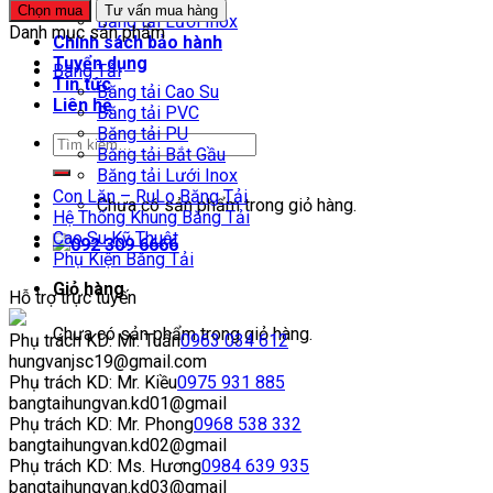
Băng tải Bắt Gầu
Chọn mua
Tư vấn mua hàng
Băng tải Lưới Inox
Danh mục sản phẩm
Chính sách bảo hành
Tuyển dụng
Băng Tải
Tin tức
Băng tải Cao Su
Liên hệ
Băng tải PVC
Băng tải PU
Băng tải Bắt Gầu
Băng tải Lưới Inox
Con Lăn – RuLo Băng Tải
Chưa có sản phẩm trong giỏ hàng.
Hệ Thống Khung Băng Tải
Cao Su Kỹ Thuật
092 309 6666
Phụ Kiện Băng Tải
Giỏ hàng
Hỗ trợ trực tuyến
Chưa có sản phẩm trong giỏ hàng.
Phụ trách KD: Mr. Tuấn
0963 034 612
hungvanjsc19@gmail.com
Phụ trách KD: Mr. Kiều
0975 931 885
bangtaihungvan.kd01@gmail
Phụ trách KD: Mr. Phong
0968 538 332
bangtaihungvan.kd02@gmail
Phụ trách KD: Ms. Hương
0984 639 935
bangtaihungvan.kd03@gmail