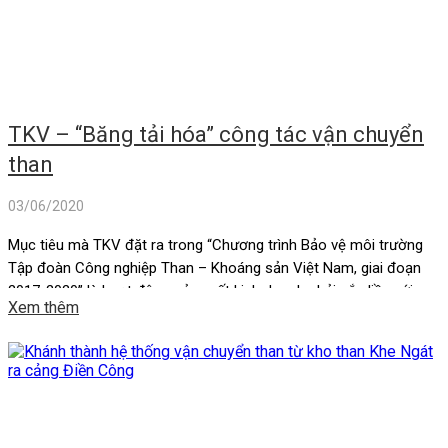
TKV – “Băng tải hóa” công tác vận chuyển
than
03/06/2020
Mục tiêu mà TKV đặt ra trong “Chương trình Bảo vệ môi trường
Tập đoàn Công nghiệp Than – Khoáng sản Việt Nam, giai đoạn
2017-2020” là hoạt động sản xuất kinh doanh phải gắn liền với
Xem thêm
công tác bảo vệ môi trường. Vì vậy, trong những năm qua, TKV đã
đầu tư nhiều công […]