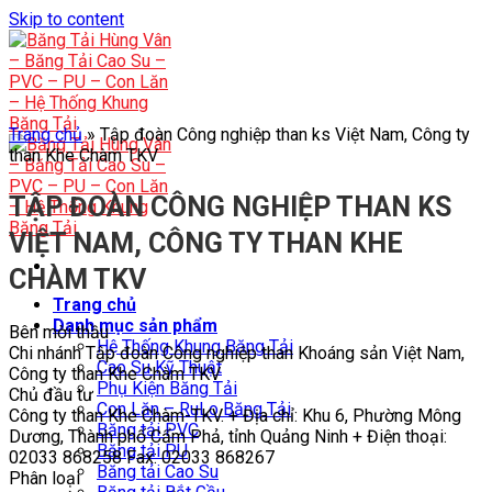
Skip to content
Trang chủ
»
Tập đoàn Công nghiệp than ks Việt Nam, Công ty
than Khe Chàm TKV
TẬP ĐOÀN CÔNG NGHIỆP THAN KS
VIỆT NAM, CÔNG TY THAN KHE
CHÀM TKV
Trang chủ
Danh mục sản phẩm
Bên mời thầu
Hệ Thống Khung Băng Tải
Chi nhánh Tập đoàn Công nghiệp than Khoáng sản Việt Nam,
Cao Su Kỹ Thuật
Công ty than Khe Chàm TKV
Phụ Kiện Băng Tải
Chủ đầu tư
Con Lăn – RuLo Băng Tải
Công ty than Khe Chàm-TKV. + Địa chỉ: Khu 6, Phường Mông
Băng tải PVC
Dương, Thành phố Cẩm Phả, tỉnh Quảng Ninh + Điện thoại:
Băng tải PU
02033 868258 Fax: 02033 868267
Băng tải Cao Su
Phân loại