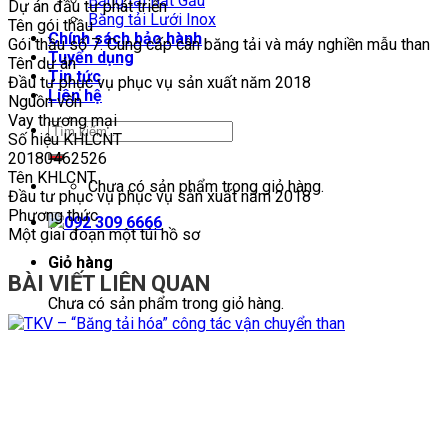
Băng tải Bắt Gầu
Dự án đầu tư phát triển
Băng tải Lưới Inox
Tên gói thầu
Chính sách bảo hành
Gói thầu số 7: Cung cấp cân băng tải và máy nghiền mẫu than
Tuyển dụng
Tên dự án
Tin tức
Đầu tư phục vụ phục vụ sản xuất năm 2018
Liên hệ
Nguồn vốn
Vay thương mại
Số hiệu KHLCNT
20180462526
Tên KHLCNT
Chưa có sản phẩm trong giỏ hàng.
Đầu tư phục vụ phục vụ sản xuất năm 2018
Phương thức
092 309 6666
Một giai đoạn một túi hồ sơ
Giỏ hàng
BÀI VIẾT LIÊN QUAN
Chưa có sản phẩm trong giỏ hàng.