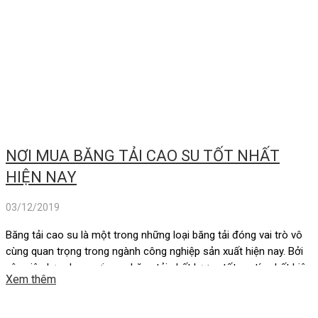
NƠI MUA BĂNG TẢI CAO SU TỐT NHẤT
HIỆN NAY
03/12/2019
Băng tải cao su là một trong những loại băng tải đóng vai trò vô
cùng quan trọng trong ngành công nghiệp sản xuất hiện nay. Bởi
vậy, việc lựa chọn nơi mua băng tải chất lượng tốt, uy tín nhất hiện
Xem thêm
nay vẫn luôn là vấn đề được các doanh nghiệp quan tâm. Băng […]