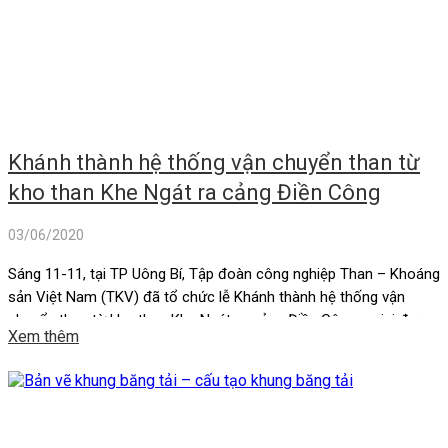
Khánh thành hệ thống vận chuyển than từ
kho than Khe Ngát ra cảng Điền Công
03/06/2020
Sáng 11-11, tại TP Uông Bí, Tập đoàn công nghiệp Than – Khoáng
sản Việt Nam (TKV) đã tổ chức lễ Khánh thành hệ thống vận
chuyển than từ kho than Khe Ngát ra cảng Điền Công – giai đoạn
Xem thêm
1. Tới dự có các đồng chí: Vũ Văn Diện, Phó Chủ tịch UBND tỉnh;
[…]