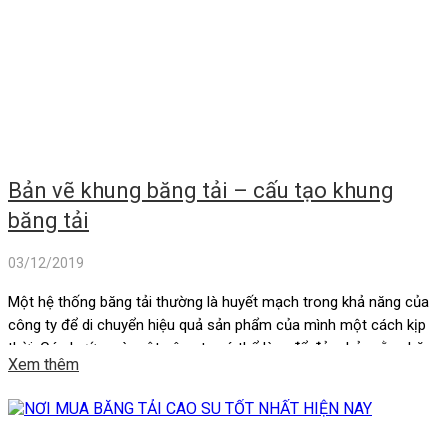
Bản vẽ khung băng tải – cấu tạo khung
băng tải
03/12/2019
Một hệ thống băng tải thường là huyết mạch trong khả năng của
công ty để di chuyển hiệu quả sản phẩm của mình một cách kịp
thời. Các bước mà một công ty có thể làm để đảm bảo rằng băng
Xem thêm
tải thực hiện công suất cao nhất, bao gồm kiểm tra bảo dưỡng
thường xuyên và kiểm […]