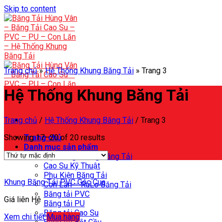
Skip to content
Trang chủ
»
Hệ Thống Khung Băng Tải
»
Trang 3
Hệ Thống Khung Băng Tải
Trang chủ
/
Hệ Thống Khung Băng Tải
/
Trang 3
Showing 17–20 of 20 results
Trang chủ
Danh mục sản phẩm
Hệ Thống Khung Băng Tải
Cao Su Kỹ Thuật
Phụ Kiện Băng Tải
Khung Băng Tải PVC Góc Cua
Con Lăn – RuLo Băng Tải
Băng tải PVC
Giá liên Hệ
Băng tải PU
Băng tải Cao Su
Xem chi tiết
Mua hàng