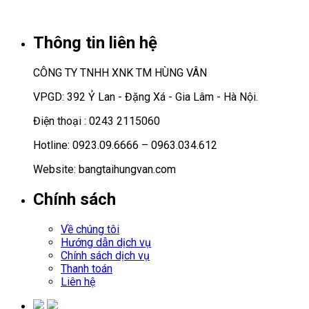
Thông tin liên hệ
CÔNG TY TNHH XNK TM HÙNG VÂN
VPGD: 392 Ỷ Lan - Đặng Xá - Gia Lâm - Hà Nội.
Điện thoại : 0243 2115060
Hotline: 0923.09.6666 – 0963.034.612
Website: bangtaihungvan.com
Chính sách
Về chúng tôi
Hướng dẫn dịch vụ
Chính sách dịch vụ
Thanh toán
Liên hệ