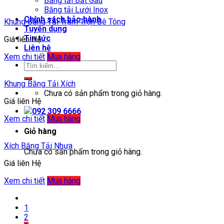
Băng tải Bắt Gầu
Băng tải Lưới Inox
Chính sách bảo hành
Khung Băng Tải Trạm Trộn Bê Tông
Tuyển dụng
Tin tức
Giá liên Hệ
Liên hệ
Xem chi tiết
Mua hàng
Khung Băng Tải Xích
Chưa có sản phẩm trong giỏ hàng.
Giá liên Hệ
092 309 6666
Xem chi tiết
Mua hàng
Giỏ hàng
Xích Băng Tải Nhựa
Chưa có sản phẩm trong giỏ hàng.
Giá liên Hệ
Xem chi tiết
Mua hàng
1
2